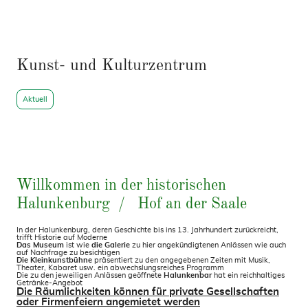
Kunst- und Kulturzentrum
Aktuell
Willkommen in der historischen
Halunkenburg / Hof an der Saale
In der Halunkenburg, deren Geschichte bis ins 13. Jahrhundert zurückreicht,
trifft Historie auf Moderne
Das Museum
ist wie
die Galerie
zu hier angekündigtenen Anlässen wie auch
auf Nachfrage zu besichtigen
Die Kleinkunstbühne
präsentiert zu den angegebenen Zeiten mit Musik,
Theater, Kabaret usw. ein abwechslungsreiches Programm
Die zu den jeweiligen Anlässen geöffnete
Halunkenbar
hat ein reichhaltiges
Getränke-Angebot
Die Räumlichkeiten können für private Gesellschaften
oder Firmenfeiern angemietet werden