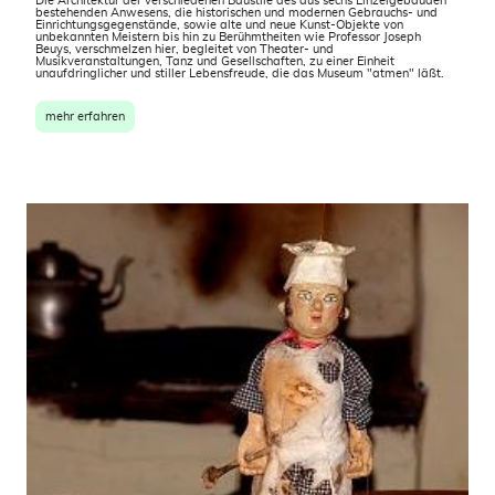
Die Architektur der verschiedenen Baustile des aus sechs Einzelgebäuden
bestehenden Anwesens, die historischen und modernen Gebrauchs- und
Einrichtungsgegenstände, sowie alte und neue Kunst-Objekte von
unbekannten Meistern bis hin zu Berühmtheiten wie Professor Joseph
Beuys, verschmelzen hier, begleitet von Theater- und
Musikveranstaltungen, Tanz und Gesellschaften, zu einer Einheit
unaufdringlicher und stiller Lebensfreude, die das Museum "atmen" läßt.
mehr erfahren